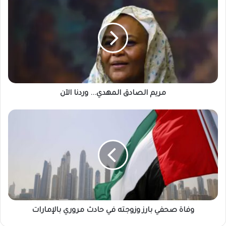
الصادق
المهدي...
وردنا
الآن
مريم الصادق المهدي... وردنا الآن
وفاة
صحفي
بارز
وزوجته
في
حادث
مروري
بالإمارات
وفاة صحفي بارز وزوجته في حادث مروري بالإمارات