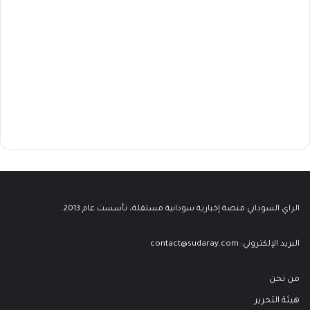
الراي السوداني منصة إخبارية سودانية مستقلة، تأسست عام 2013.
البريد الإلكتروني:
contact@sudaray.com
من نحن
هيئة التحرير