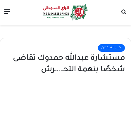
بحث عن
الق
اخبار السودان
مستشارة عبدالله حمدوك تقاضى
شخصًا بتهمة التحــ..ـرش