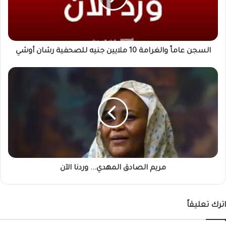
جنيه
للصحفية
رشان
أوشي
السجن عاماً والغرامة 10 ملايين جنيه للصحفية رشان أوشي
مريم
الصادق
المهدي...
وردنا
الآن
مريم الصادق المهدي... وردنا الآن
اترك تعليقاً