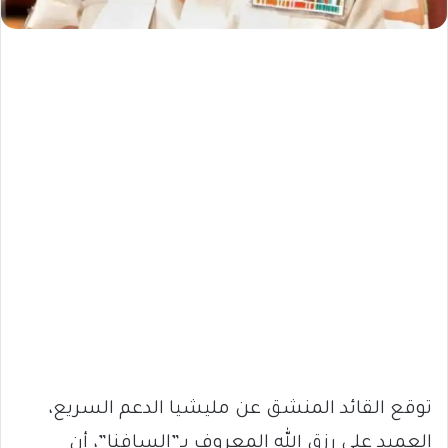
توقع القائد المنشق عن مليشيا الدعم السريع،
العميد علي رزق الله المعروف بـ”السافنا”، أن