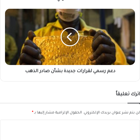
الطلقة
الأولي"
دعم
رسمي
لقرارات
جديدة
بشأن
صادر
الذهب
دعم رسمي لقرارات جديدة بشأن صادر الذهب
اترك تعليقاً
لن يتم نشر عنوان بريدك الإلكتروني.
الحقول الإلزامية مشار إليها بـ
*
ا
ل