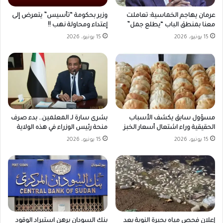
وزير بحكومة “تأسيس” يتعرض إلى
عرمان يهاجم الخماسية: تعاملت
إعتداء ومحاولة نهب !!
معنا بمنطق الباب “يطلع جمل”
15 يونيو، 2026
15 يونيو، 2026
مسؤول سابق يكشف الأسباب
بشرى سارة لـ المعلمين.. بدء صرف
الحقيقية وراء اشتعال أسعار الخبز
منحة رئيس الوزراء في هذه الولاية
15 يونيو، 2026
15 يونيو، 2026
بنك السودان يرهن استيراد الوقود
إعلان فحص مياه بحيرة النوبة بعد