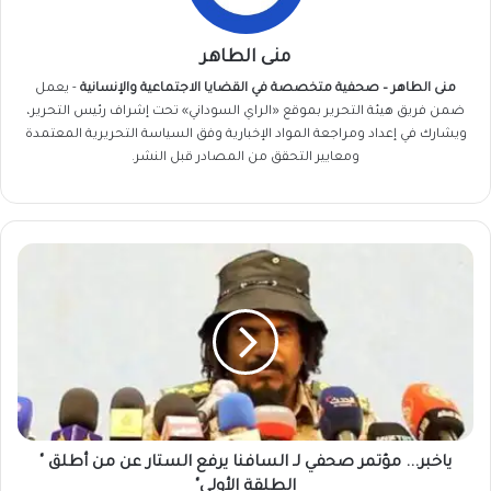
منى الطاهر
منى الطاهر – صحفية متخصصة في القضايا الاجتماعية والإنسانية
- يعمل
ضمن فريق
هيئة التحرير
بموقع «الراي السوداني» تحت إشراف رئيس التحرير،
ويشارك في إعداد ومراجعة المواد الإخبارية وفق السياسة التحريرية المعتمدة
ومعايير التحقق من المصادر قبل النشر.
ياخبر...
مؤتمر
صحفي
لـ
السافنا
يرفع
الستار
عن
من
أطلق
ياخبر... مؤتمر صحفي لـ السافنا يرفع الستار عن من أطلق "
"
الطلقة الأولي"