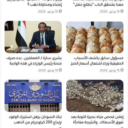
إعتداء ومحاولة نهب !!
معنا بمنطق الباب “يطلع جمل”
15 يونيو، 2026
15 يونيو، 2026
مسؤول سابق يكشف الأسباب
بشرى سارة لـ المعلمين.. بدء صرف
الحقيقية وراء اشتعال أسعار الخبز
منحة رئيس الوزراء في هذه الولاية
15 يونيو، 2026
15 يونيو، 2026
بنك السودان يرهن استيراد الوقود
إعلان فحص مياه بحيرة النوبة بعد
بإيداع 200 كيلوجرام من الذهب
نفوق الأسماك.. والنتيجة مفاجأة