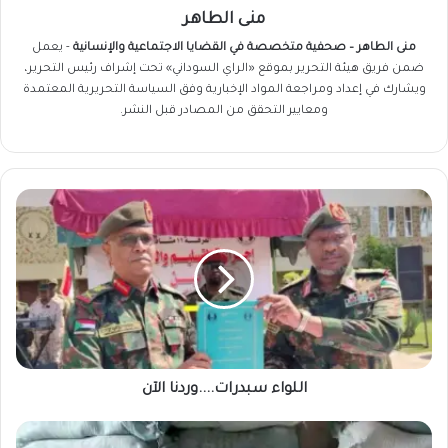
منى الطاهر
منى الطاهر – صحفية متخصصة في القضايا الاجتماعية والإنسانية
- يعمل
ضمن فريق
هيئة التحرير
بموقع «الراي السوداني» تحت إشراف رئيس التحرير،
ويشارك في إعداد ومراجعة المواد الإخبارية وفق السياسة التحريرية المعتمدة
ومعايير التحقق من المصادر قبل النشر.
اللواء
سبدرات....وردنا
الآن
اللواء سبدرات....وردنا الآن
تصريحات