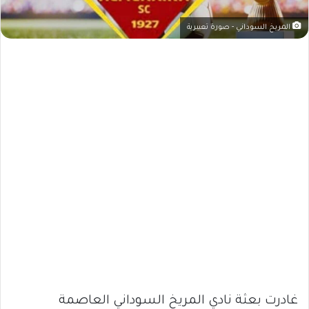
المريخ السوداني - صورة تعبيرية
غادرت بعثة نادي المريخ السوداني العاصمة