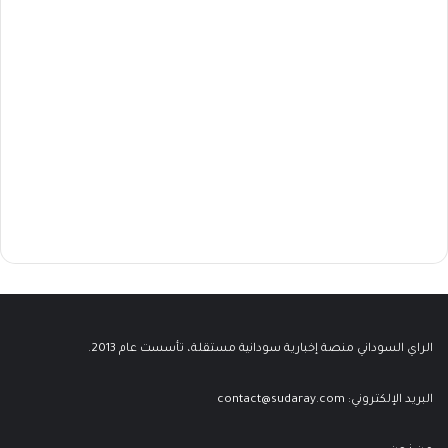
الراي السوداني منصة إخبارية سودانية مستقلة، تأسست عام 2013.
البريد الإلكتروني:
contact@sudaray.com