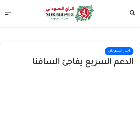
بحث عن
الق
اخبار السودان
الدعم السريع يفاجئ السافنا