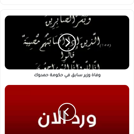
وفاة
وزير
سابق
في
حكومة
حمدوك
وفاة وزير سابق في حكومة حمدوك
مأساة
في
شندي