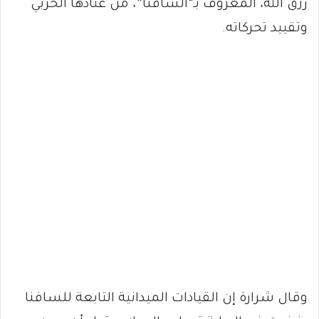
رزق الله، المعروف بـ“السافنا”، من عتادها الحربي
وتقييد تحركاته.
وقال شرارة إن القيادات الميدانية التابعة للسافنا