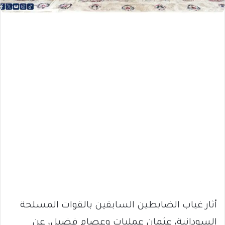
أثار غياب الضابطين السابقين بالقوات المسلحة
السودانية، عثمان عمليات وعصام فضيل، عن