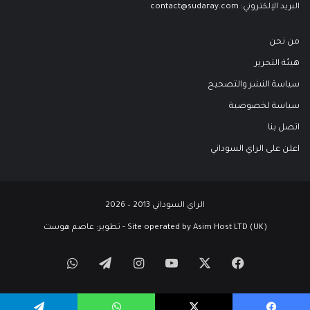
البريد الإلكتروني:
contact@sudaray.com
من نحن
هيئة التحرير
سياسة النشر والتصحيح
سياسة لخصوصية
اتصل بنا
اعلن على الراي السوداني
الراي السوداني 2013 – 2026
Site operated by Asim Host LTD (UK) - تطوير:
عاصم هوست
‫X
فيسبوك
‫YouTube
انستقرام
تيلقرام
واتساب