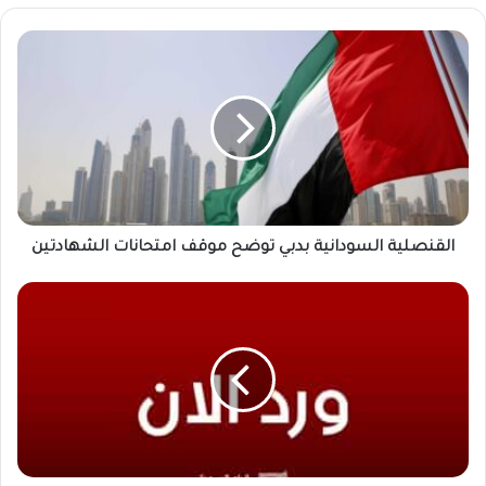
القنصلية
السودانية
بدبي
توضح
موقف
امتحانات
الشهادتين
القنصلية السودانية بدبي توضح موقف امتحانات الشهادتين
مستشفي
النو...
وردنا
الآن