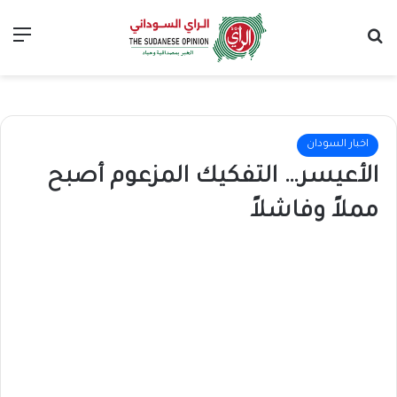
بحث عن
الق
اخبار السودان
الأعيسر… التفكيك المزعوم أصبح
مملاً وفاشلاً