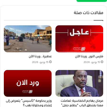
مقالات ذات صلة
فارس النور… وردنا الآن
عطبرة… وردنا الآن
15 يونيو، 2026
15 يونيو، 2026
وزير بحكومة “تأسيس” يتعرض إلى
عرمان يهاجم الخماسية: تعاملت
إعتداء ومحاولة نهب !!
معنا بمنطق الباب “يطلع جمل”