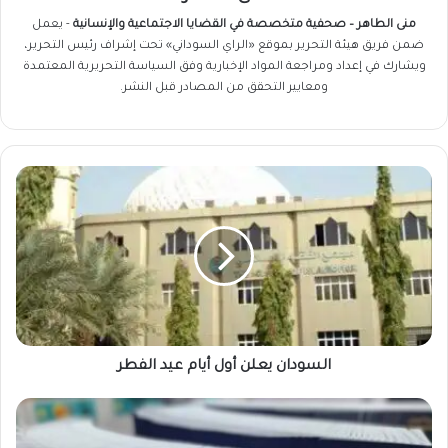
منى الطاهر – صحفية متخصصة في القضايا الاجتماعية والإنسانية
- يعمل
ضمن فريق
هيئة التحرير
بموقع «الراي السوداني» تحت إشراف رئيس التحرير،
ويشارك في إعداد ومراجعة المواد الإخبارية وفق السياسة التحريرية المعتمدة
ومعايير التحقق من المصادر قبل النشر.
السودان
يعلن
أول
أيام
عيد
الفطر
السودان يعلن أول أيام عيد الفطر
قرار
جديد