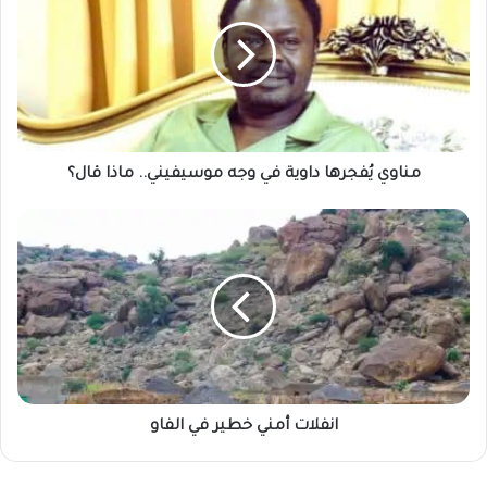
داوية
في
وجه
موسيفيني..
ماذا
قال؟
مناوي يُفجرها داوية في وجه موسيفيني.. ماذا قال؟
انفلات
أمني
خطير
في
الفاو
انفلات أمني خطير في الفاو