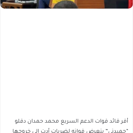
أقر قائد قوات الدعم السريع محمد حمدان دقلو
“حميدتي” بتعرض قواته لضربات أدت إلى خروجها