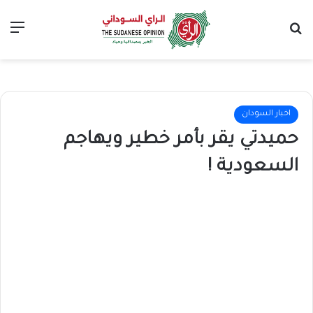
بحث عن
الق
اخبار السودان
حميدتي يقر بأمر خطير ويهاجم
السعودية !