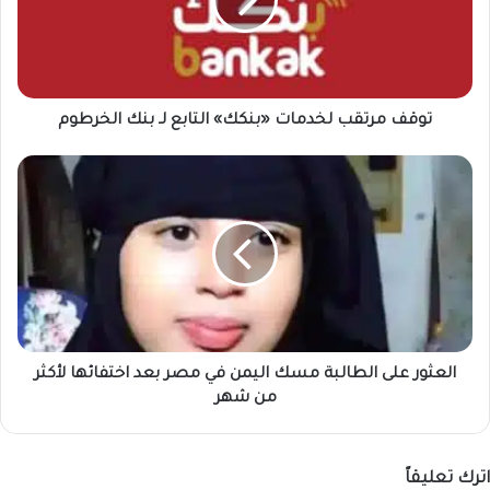
التابع
لـ
بنك
الخرطوم
توقف مرتقب لخدمات «بنكك» التابع لـ بنك الخرطوم
العثور
على
الطالبة
مسك
اليمن
في
مصر
بعد
اختفائها
لأكثر
العثور على الطالبة مسك اليمن في مصر بعد اختفائها لأكثر
من
من شهر
شهر
اترك تعليقاً