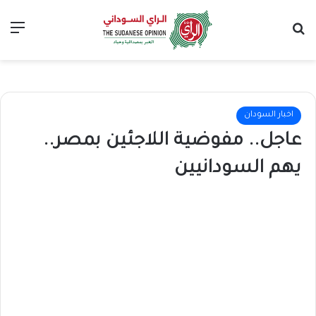
بحث عن
الق
اخبار السودان
عاجل.. مفوضية اللاجئين بمصر..
يهم السودانيين