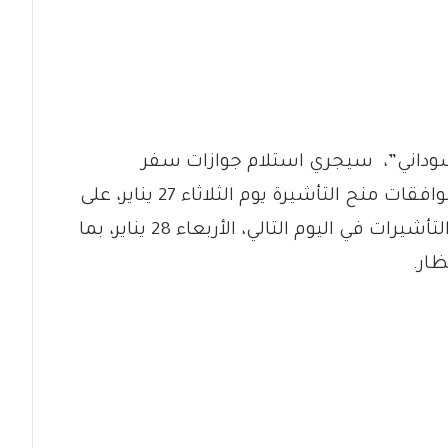
وداني”، سيجري استلام جوازات سفر
المواطنين السودانيين الحاصلين على موافقات منح التأشيرة يوم الثلاثاء 27 يناير، على
أن يتم تسليم الجوازات التي صدرت بها التأشيرات في اليوم التالي، الأربعاء 28 يناير، بما
ظار.