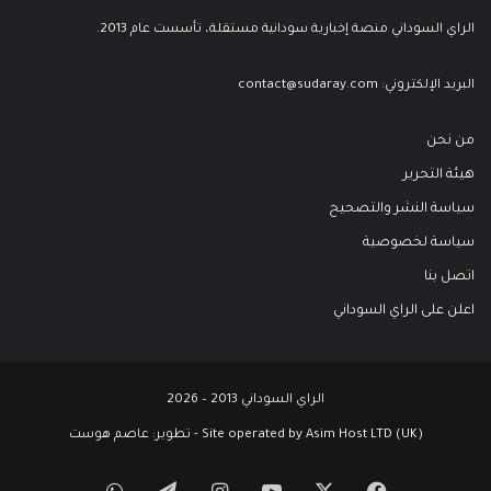
الراي السوداني منصة إخبارية سودانية مستقلة، تأسست عام 2013.
البريد الإلكتروني:
contact@sudaray.com
من نحن
هيئة التحرير
سياسة النشر والتصحيح
سياسة لخصوصية
اتصل بنا
اعلن على الراي السوداني
الراي السوداني 2013 – 2026
Site operated by Asim Host LTD (UK) - تطوير:
عاصم هوست
‫X
فيسبوك
‫YouTube
انستقرام
تيلقرام
واتساب