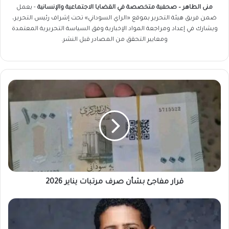
منى الطاهر – صحفية متخصصة في القضايا الاجتماعية والإنسانية
- يعمل
ضمن فريق
هيئة التحرير
بموقع «الراي السوداني» تحت إشراف رئيس التحرير،
ويشارك في إعداد ومراجعة المواد الإخبارية وفق السياسة التحريرية المعتمدة
ومعايير التحقق من المصادر قبل النشر.
قرار
مفاجئ
بشأن
صرف
مرتبات
يناير
2026
قرار مفاجئ بشأن صرف مرتبات يناير 2026
سؤال
صادم
في