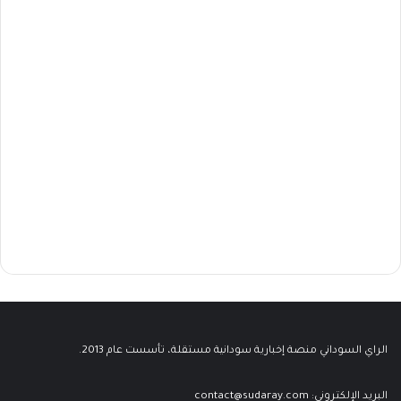
الراي السوداني منصة إخبارية سودانية مستقلة، تأسست عام 2013.
البريد الإلكتروني:
contact@sudaray.com