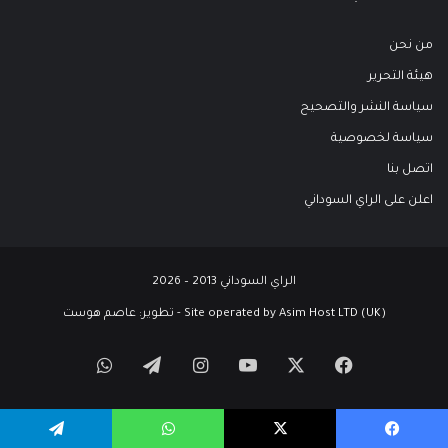
من نحن
هيئة التحرير
سياسة النشر والتصحيح
سياسة لخصوصية
اتصل بنا
اعلن على الراي السوداني
الراي السوداني 2013 – 2026
Site operated by Asim Host LTD (UK) - تطوير:
عاصم هوست
‫X
فيسبوك
‫YouTube
انستقرام
تيلقرام
واتساب
يسبوك
‫X
واتساب
تيلقرام