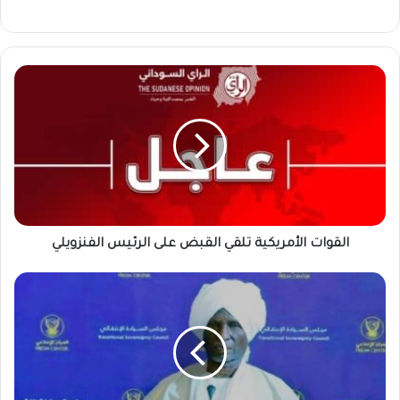
القوات
الأمريكية
تلقي
القبض
على
الرئيس
الفنزويلي
القوات الأمريكية تلقي القبض على الرئيس الفنزويلي
تفاصيل
جديدة
تكشف
مصير
زعيم
أهلي
بعد