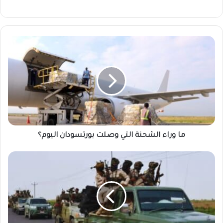
ما
وراء
الشحنة
التي
وصلت
بورتسودان
اليوم؟
ما وراء الشحنة التي وصلت بورتسودان اليوم؟
تقارير
تكشف
عن
انهيار
قادم
لـ”الدعم
السريع”