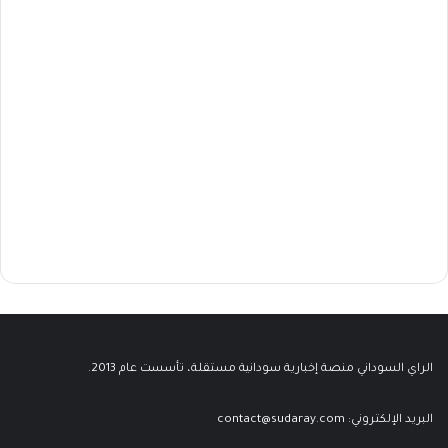
الراي السوداني منصة إخبارية سودانية مستقلة، تأسست عام 2013.
البريد الإلكتروني:
contact@sudaray.com