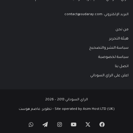
البريد الإلكتروني:
contact@sudaray.com
من نحن
هيئة التحرير
سياسة النشر والتصحيح
سياسة لخصوصية
اتصل بنا
اعلن على الراي السوداني
الراي السوداني 2013 – 2026
Site operated by Asim Host LTD (UK) - تطوير:
عاصم هوست
‫X
فيسبوك
‫YouTube
انستقرام
تيلقرام
واتساب