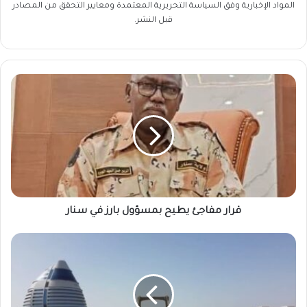
المواد الإخبارية وفق السياسة التحريرية المعتمدة ومعايير التحقق من المصادر
قبل النشر.
قرار
مفاجئ
يطيح
بمسؤول
بارز
في
سنار
قرار مفاجئ يطيح بمسؤول بارز في سنار
الخرطوم
تبحث
تمويل
المشروعات
الصغيرة