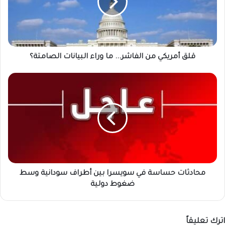
ما
وراء
البيانات
الصامتة؟
قلق أمريكي من الفاشر... ما وراء البيانات الصامتة؟
محادثات
حساسة
في
سويسرا
بين
أطراف
سودانية
وسط
ضغوط
دولية
محادثات حساسة في سويسرا بين أطراف سودانية وسط
ضغوط دولية
اترك تعليقاً