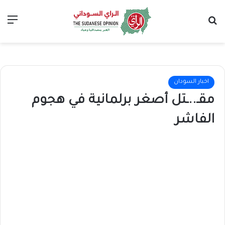
بحث عن
الق
اخبار السودان
مقـ..ـتل أصغر برلمانية في هجوم
الفاشر