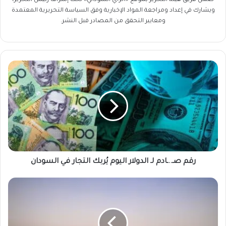
ضمن فريق
هيئة التحرير
بموقع «الراي السوداني» تحت إشراف رئيس التحرير،
ويشارك في إعداد ومراجعة المواد الإخبارية وفق السياسة التحريرية المعتمدة
ومعايير التحقق من المصادر قبل النشر.
رقم
صـ..ـادم
لـ
الدولار
اليوم
يُربك
التجار
في
السودان
رقم صـ..ـادم لـ الدولار اليوم يُربك التجار في السودان
عاجل...
هيئة
الطيران
تعلن
عن