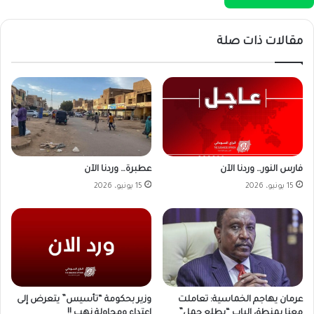
مقالات ذات صلة
فارس النور… وردنا الآن
عطبرة… وردنا الآن
15 يونيو، 2026
15 يونيو، 2026
وزير بحكومة “تأسيس” يتعرض إلى
عرمان يهاجم الخماسية: تعاملت
إعتداء ومحاولة نهب !!
معنا بمنطق الباب “يطلع جمل”