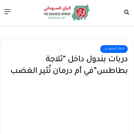
بحث عن
الق
اخبار السودان
دربات بندول داخل “ثلاجة
بطاطس”في أم درمان تُثير الغضب