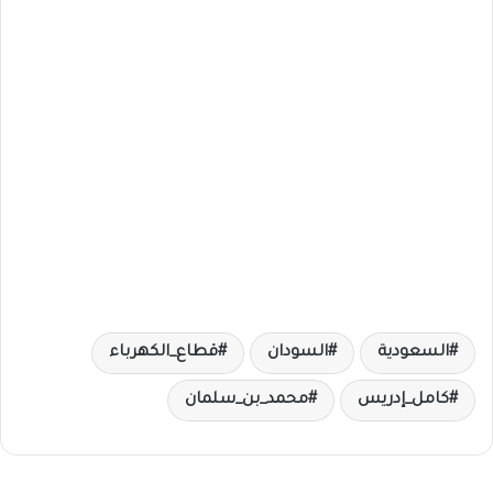
السعودية
السودان
قطاع_الكهرباء
كامل_إدريس
محمد_بن_سلمان