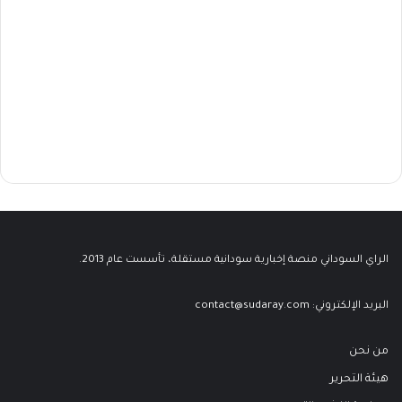
الراي السوداني منصة إخبارية سودانية مستقلة، تأسست عام 2013.
البريد الإلكتروني:
contact@sudaray.com
من نحن
هيئة التحرير