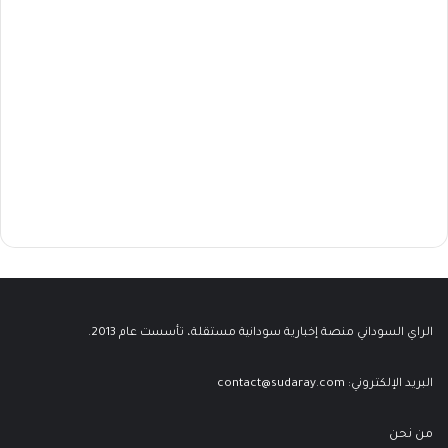
الراي السوداني منصة إخبارية سودانية مستقلة، تأسست عام 2013.
البريد الإلكتروني:
contact@sudaray.com
من نحن