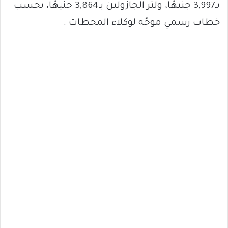
بـ3,997 جنيهًا، ولتر الجازولين بـ3,864 جنيهًا، بحسب
خطاب رسمي موجّه لوكلاء المحطات .