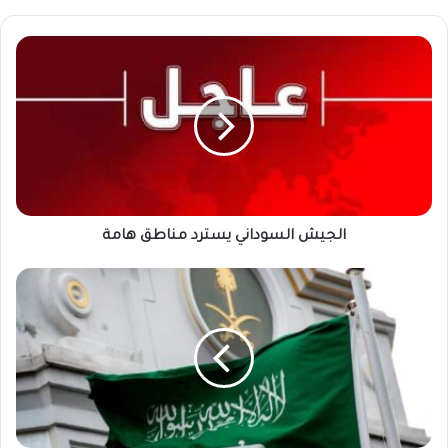
الجيش
السوداني
يسترد
مناطق
هامة
الجيش السوداني يسترد مناطق هامة
السعودية
تُنهي
أزمة
وثائق
أرهقت
السودانيين