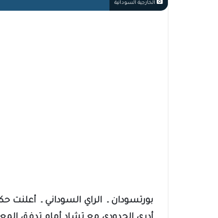
الخارجية السودانية
بورتسودان ـ الراي السوداني ـ أعلنت حك
أدري الحدودي مع تشاد أمام تدفق المع