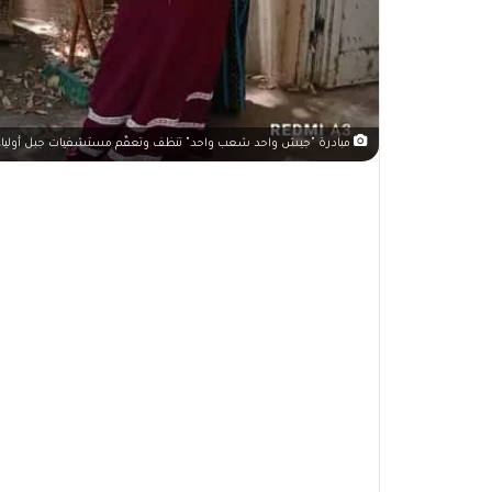
مبادرة "جيش واحد شعب واحد" تنظف وتعقّم مستشفيات جبل أولياء