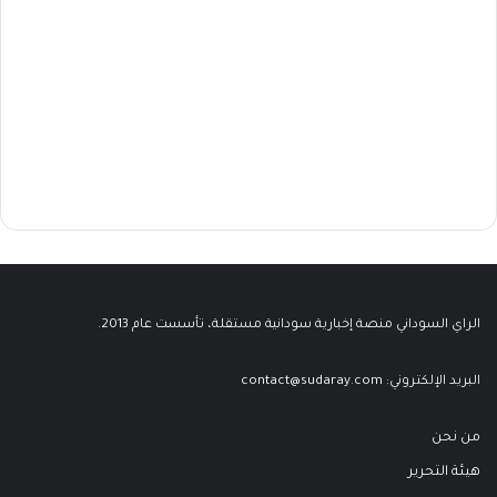
الراي السوداني منصة إخبارية سودانية مستقلة، تأسست عام 2013.
البريد الإلكتروني:
contact@sudaray.com
من نحن
هيئة التحرير