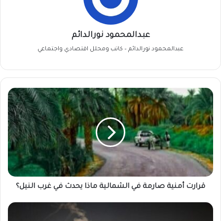
عبدالمحمود نورالدائم
عبدالمحمود نورالدائم – كاتب ومحلل اقتصادي واجتماعي
قرارت
أمنية
صارمة
في
الشمالية
ماذا
يحدث
في
غرب
النيل؟
قرارت أمنية صارمة في الشمالية ماذا يحدث في غرب النيل؟
صواريخ
رجوم