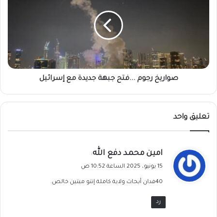
...فتح
جبهة
جديدة
مع
إسرائيل
صواريخ رجوم ...فتح جبهة جديدة مع إسرائيل
تعليق واحد
ي
امين محمد دفع الله
:
ق
15 يونيو، 2025 الساعة 10:52 ص
و
40فدان أبحاث ولاية كاملة إنتو ميتين خالص.
ل
رد