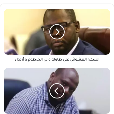
السكن
العشوائي
علي
طاولة
والي
الخرطوم
و
أردول
السكن العشوائي علي طاولة والي الخرطوم و أردول
السودانيات
في
الحرب..
(كعب
عالي)