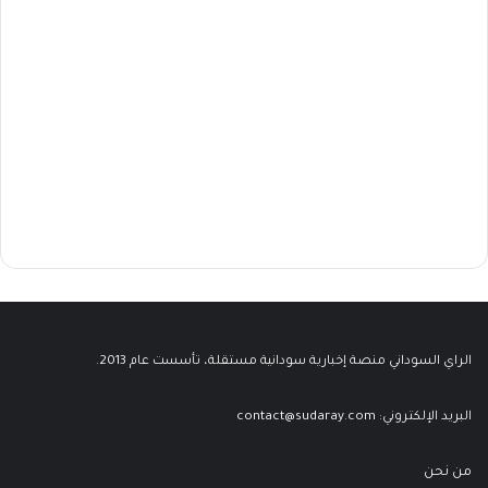
الراي السوداني منصة إخبارية سودانية مستقلة، تأسست عام 2013.
البريد الإلكتروني:
contact@sudaray.com
من نحن