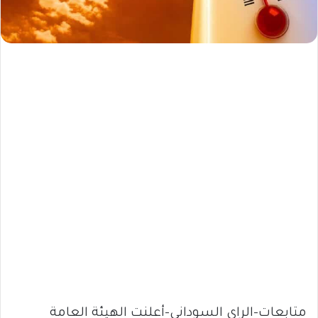
متابعات-الراي السوداني-أعلنت الهيئة العامة