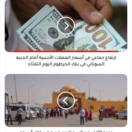
ارتفاع
جماعي
في
أسعار
العملات
الأجنبية
أمام
الجنيه
السوداني
في
ارتفاع جماعي في أسعار العملات الأجنبية أمام الجنيه
بنك
السوداني في بنك الخرطوم اليوم الثلاثاء
الخرطوم
اليوم
عودة
الثلاثاء
الآلاف
من
السودانيين
من
مصر
خلال
أسبوع