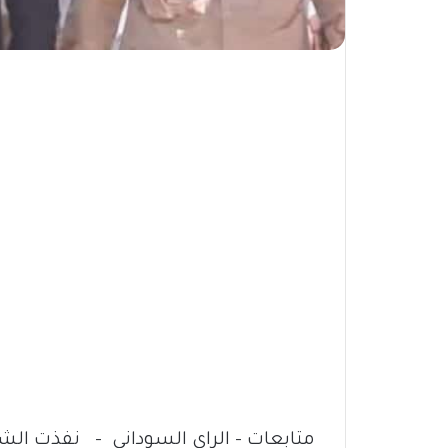
متابعات – الراي السوداني – نفذت الش