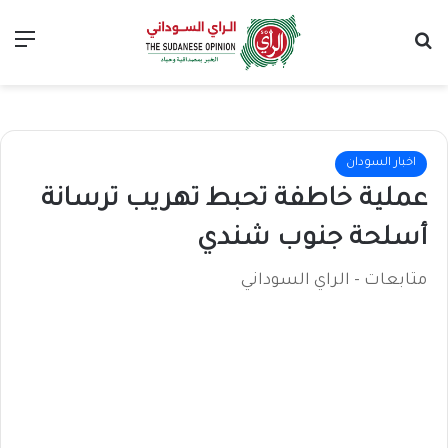
بحث عن
الق
اخبار السودان
عملية خاطفة تحبط تهريب ترسانة
أسلحة جنوب شندي
متابعات - الراي السوداني