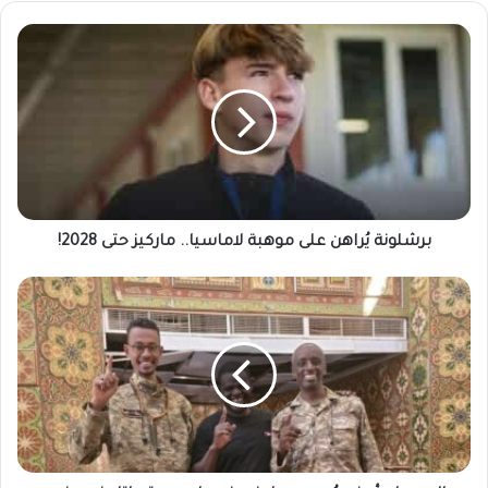
برشلونة
يُراهن
على
موهبة
لاماسيا..
ماركيز
حتى
2028!
برشلونة يُراهن على موهبة لاماسيا.. ماركيز حتى 2028!
المصباح
أبوزيد
يُصرح
حول
نصف
مليون
مقـ..ـاتل
في
وضع