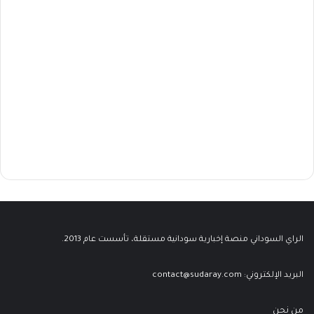
الراي السوداني منصة إخبارية سودانية مستقلة، تأسست عام 2013.
البريد الإلكتروني:
contact@sudaray.com
من نحن