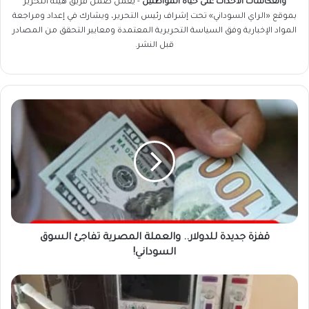
وانعكاسات الأحداث على حياة المواطنين
- يعمل ضمن فريق
هيئة التحرير
بموقع «الراي السوداني» تحت إشراف رئيس التحرير، ويشارك في إعداد ومراجعة
المواد الإخبارية وفق السياسة التحريرية المعتمدة ومعايير التحقق من المصادر
قبل النشر.
قفزة
جديدة
للدولار..
والعملة
المصرية
تفاجئ
السوق
السوداني!
قفزة جديدة للدولار.. والعملة المصرية تفاجئ السوق
السوداني!
مداهمة
غير