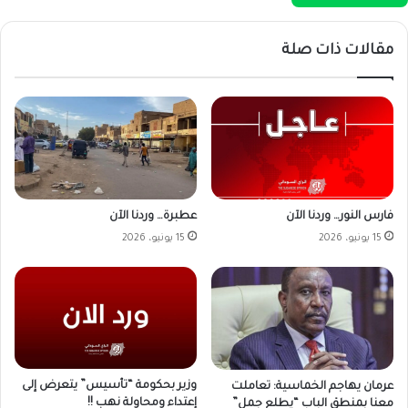
مقالات ذات صلة
فارس النور… وردنا الآن
عطبرة… وردنا الآن
15 يونيو، 2026
15 يونيو، 2026
وزير بحكومة “تأسيس” يتعرض إلى
عرمان يهاجم الخماسية: تعاملت
إعتداء ومحاولة نهب !!
معنا بمنطق الباب “يطلع جمل”