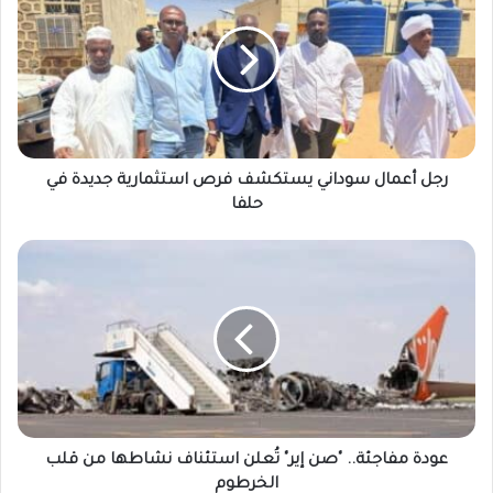
سوداني
يستكشف
فرص
استثمارية
جديدة
في
حلفا
رجل أعمال سوداني يستكشف فرص استثمارية جديدة في
حلفا
عودة
مفاجئة..
"صن
إير"
تُعلن
استئناف
نشاطها
من
قلب
الخرطوم
عودة مفاجئة.. "صن إير" تُعلن استئناف نشاطها من قلب
الخرطوم