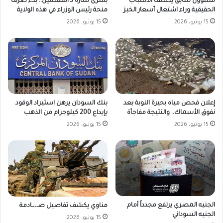
مسؤول سابق يكشف الأسباب
بشرى سارة لـ المعلمين.. بدء صرف
الحقيقية وراء اشتعال أسعار الخبز
منحة رئيس الوزراء في هذه الولاية
15 يونيو، 2026
15 يونيو، 2026
بنك السودان يرهن استيراد الوقود
إعلان فحص مياه بحيرة النوبة بعد
بإيداع 200 كيلوجرام من الذهب
نفوق الأسماك.. والنتيجة مفاجأة
15 يونيو، 2026
15 يونيو، 2026
الجنيه المصري يرتفع مجدداً أمام
مناوي يكشف تفاصيل صـ،،ـادمة
الجنيه السوداني
15 يونيو، 2026