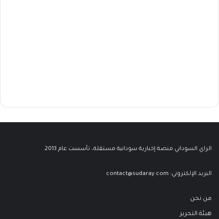
الراي السوداني منصة إخبارية سودانية مستقلة، تأسست عام 2013.
البريد الإلكتروني:
contact@sudaray.com
من نحن
هيئة التحرير