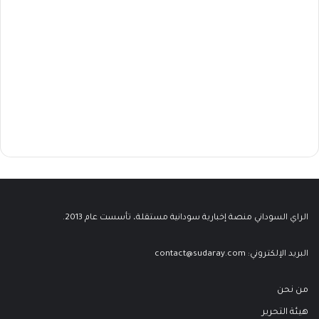
الراي السوداني منصة إخبارية سودانية مستقلة، تأسست عام 2013.
البريد الإلكتروني:
contact@sudaray.com
من نحن
هيئة التحرير