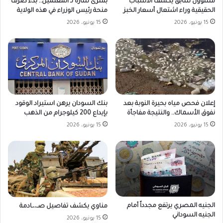
مسؤول سابق يكشف الأسباب
بشرى سارة لـ المعلمين.. بدء صرف
الحقيقية وراء اشتعال أسعار الخبز
منحة رئيس الوزراء في هذه الولاية
15 يونيو، 2026
15 يونيو، 2026
بنك السودان يرهن استيراد الوقود
إعلان فحص مياه بحيرة النوبة بعد
بإيداع 200 كيلوجرام من الذهب
نفوق الأسماك.. والنتيجة مفاجأة
15 يونيو، 2026
15 يونيو، 2026
الجنيه المصري يرتفع مجدداً أمام
مناوي يكشف تفاصيل صـ،،ـادمة
الجنيه السوداني
15 يونيو، 2026