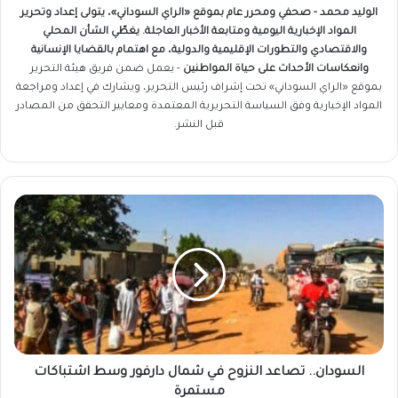
الوليد محمد - صحفي ومحرر عام بموقع «الراي السوداني»، يتولى إعداد وتحرير
المواد الإخبارية اليومية ومتابعة الأخبار العاجلة. يغطّي الشأن المحلي
والاقتصادي والتطورات الإقليمية والدولية، مع اهتمام بالقضايا الإنسانية
وانعكاسات الأحداث على حياة المواطنين
- يعمل ضمن فريق
هيئة التحرير
بموقع «الراي السوداني» تحت إشراف رئيس التحرير، ويشارك في إعداد ومراجعة
المواد الإخبارية وفق السياسة التحريرية المعتمدة ومعايير التحقق من المصادر
قبل النشر.
السودان..
تصاعد
النزوح
في
شمال
دارفور
وسط
اشتباكات
مستمرة
السودان.. تصاعد النزوح في شمال دارفور وسط اشتباكات
مستمرة