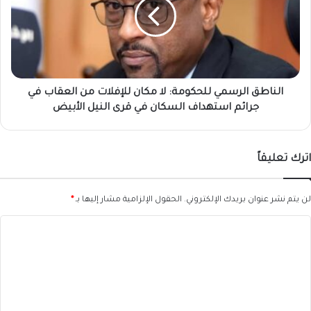
يبدأ؟
لا
مكان
للإفلات
من
العقاب
في
جرائم
الناطق الرسمي للحكومة: لا مكان للإفلات من العقاب في
استهداف
جرائم استهداف السكان في قرى النيل الأبيض
السكان
في
قرى
اترك تعليقاً
النيل
الأبيض
لن يتم نشر عنوان بريدك الإلكتروني.
الحقول الإلزامية مشار إليها بـ
*
ا
ل
ت
ع
ل