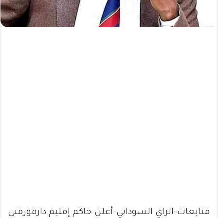
متابعات-الراي السوداني-أعلن حاكم إقليم دارفورمني