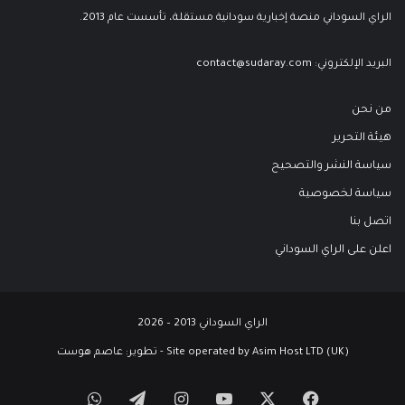
الراي السوداني منصة إخبارية سودانية مستقلة، تأسست عام 2013.
البريد الإلكتروني:
contact@sudaray.com
من نحن
هيئة التحرير
سياسة النشر والتصحيح
سياسة لخصوصية
اتصل بنا
اعلن على الراي السوداني
الراي السوداني 2013 – 2026
Site operated by Asim Host LTD (UK) - تطوير:
عاصم هوست
‫X
فيسبوك
‫YouTube
انستقرام
تيلقرام
واتساب