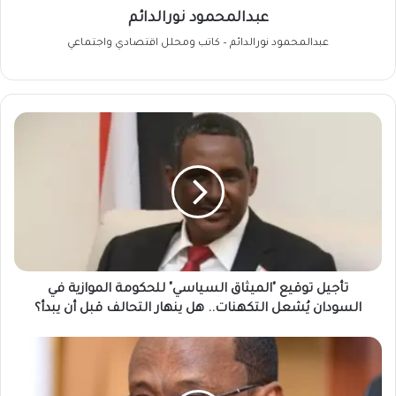
عبدالمحمود نورالدائم
عبدالمحمود نورالدائم – كاتب ومحلل اقتصادي واجتماعي
تأجيل
توقيع
"الميثاق
السياسي"
للحكومة
الموازية
في
السودان
يُشعل
التكهنات..
تأجيل توقيع "الميثاق السياسي" للحكومة الموازية في
هل
السودان يُشعل التكهنات.. هل ينهار التحالف قبل أن يبدأ؟
ينهار
التحالف
الناطق
قبل
الرسمي
أن
للحكومة: