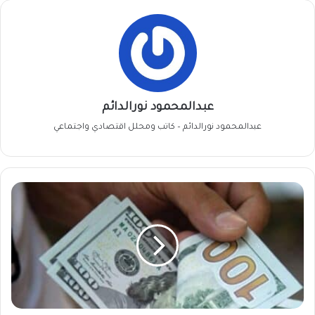
عبدالمحمود نورالدائم
عبدالمحمود نورالدائم – كاتب ومحلل اقتصادي واجتماعي
انخفاض
سعر
الدولار
في
السودان
لهذا
السبب..!