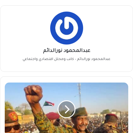
عبدالمحمود نورالدائم
عبدالمحمود نورالدائم – كاتب ومحلل اقتصادي واجتماعي
البرهان
يكشف
عن
عرض
لوقف
إطلاق
النار
في