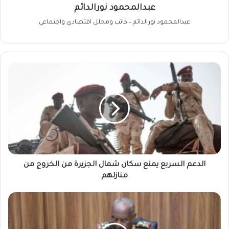
عبدالمحمود نورالدائم
عبدالمحمود نورالدائم – كاتب ومحلل اقتصادي واجتماعي
الدعم
السريع
يمنع
سكان
شمال
الجزيرة
من
الخروج
من
منازلهم
الدعم السريع يمنع سكان شمال الجزيرة من الخروج من
منازلهم
زوبعة
(فنجان)
البرهان