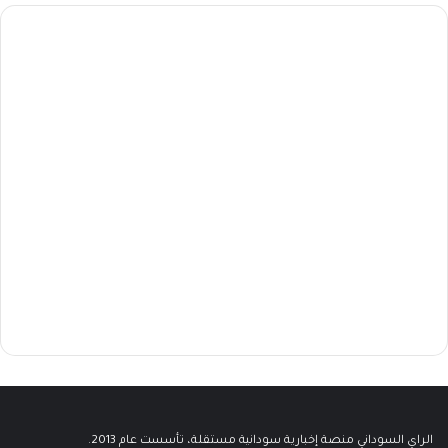
الراي السوداني منصة إخبارية سودانية مستقلة، تأسست عام 2013.