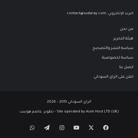
البريد الإلكتروني:
contact@sudaray.com
من نحن
هيئة التحرير
سياسة النشر والتصحيح
سياسة لخصوصية
اتصل بنا
اعلن على الراي السوداني
الراي السوداني 2013 – 2026
Site operated by Asim Host LTD (UK) - تطوير:
عاصم هوست
‫X
فيسبوك
‫YouTube
انستقرام
تيلقرام
واتساب