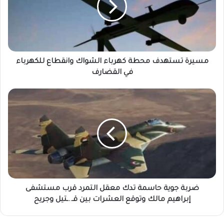
الشواك
وانقطاع
للكهرباء
في
القضارف
مسيرة تستهدف محطة كهرباء الشواك وانقطاع للكهرباء
في القضارف
ضربة
جوية
حاسمة
تدك
معقل
التمرد
قرب
مستشفى
إبراهيم
مالك
ضربة جوية حاسمة تدك معقل التمرد قرب مستشفى
وتوقع
إبراهيم مالك وتوقع العشرات بين قـ..ـتيل وجريح
العشرات
بين