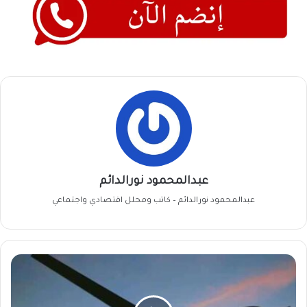
عبدالمحمود نورالدائم
عبدالمحمود نورالدائم – كاتب ومحلل اقتصادي واجتماعي
مسيرة
تستهدف
محطة
كهرباء