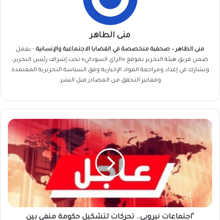
منى الطاهر
منى الطاهر – صحفية متخصصة في القضايا الاجتماعية والإنسانية
- يعمل
ضمن فريق
هيئة التحرير
بموقع «الراي السوداني» تحت إشراف رئيس التحرير،
ويشارك في إعداد ومراجعة المواد الإخبارية وفق السياسة التحريرية المعتمدة
ومعايير التحقق من المصادر قبل النشر.
"اجتماعات
نيروبي..
تحركات
لتشكيل
حكومة
منفي
بين
عبدالرحيم
دقلو
و
"اجتماعات نيروبي.. تحركات لتشكيل حكومة منفي بين