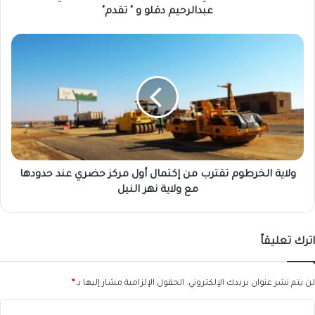
"
عبدالرحيم دقلو و " تقدم"
تقدم"
ولاية
الخرطوم
تقترب
من
إكتمال
أول
مركز
حضري
عند
حدودها
ولاية الخرطوم تقترب من إكتمال أول مركز حضري عند حدودها
مع
مع ولاية نهر النيل
ولاية
نهر
النيل
اترك تعليقاً
لن يتم نشر عنوان بريدك الإلكتروني.
الحقول الإلزامية مشار إليها بـ
*
ا