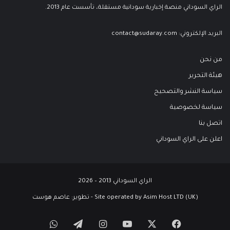
الراي السوداني منصة إخبارية سودانية مستقلة، تأسست عام 2013.
البريد الإلكتروني:
contact@sudaray.com
من نحن
هيئة التحرير
سياسة النشر والتصحيح
سياسة لخصوصية
اتصل بنا
اعلن على الراي السوداني
الراي السوداني 2013 – 2026
Site operated by Asim Host LTD (UK) - تطوير:
عاصم هوست
‫X
فيسبوك
‫YouTube
انستقرام
تيلقرام
واتساب