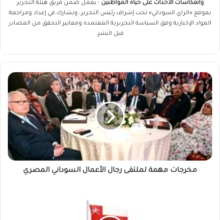
وانعكاسات الأحداث على حياة المواطنين
- يعمل ضمن فريق
هيئة التحرير
بموقع «الراي السوداني» تحت إشراف رئيس التحرير، ويشارك في إعداد ومراجعة
المواد الإخبارية وفق السياسة التحريرية المعتمدة ومعايير التحقق من المصادر
قبل النشر.
مخرجات
مهمة
لملتقى
رجال
الأعمال
السوداني
المصري
مخرجات مهمة لملتقى رجال الأعمال السوداني المصري
سفارة
السودان
في