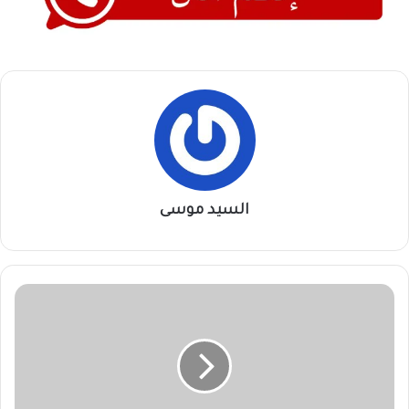
السيد موسى
حكم
سويسري
يدير
مباراة
الهلال
واتحاد
جدة