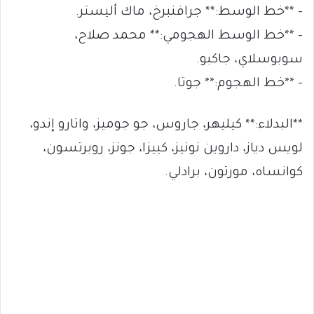
– **خط الوسط:** جرافنبرخ، ماك أليستر.
– **خط الوسط الهجومي:** محمد صلاح،
سوبوسلاي، جاكبو.
– **خط الهجوم:** جوتا.
**البدلاء:** كيليهر، جاروس، جو جوميز، واتارو إندو،
لويس دياز، داروين نونيز، كييزا، جونز، روبرتسون،
كوانساه، مورتون، برادلي.