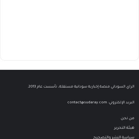
الراي السوداني منصة إخبارية سودانية مستقلة، تأسست عام 2013.
البريد الإلكتروني:
contact@sudaray.com
من نحن
هيئة التحرير
سياسة النشر والتصحيح