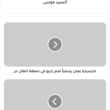
السيد موسى
مارسيليا
يعلن
رسمياً
ضم
رابيو
في
صفقة
انتقال
حر
مارسيليا يعلن رسمياً ضم رابيو في صفقة انتقال حر
الكونفدرالية
ـ
حكام
مباراة
العودة
بين