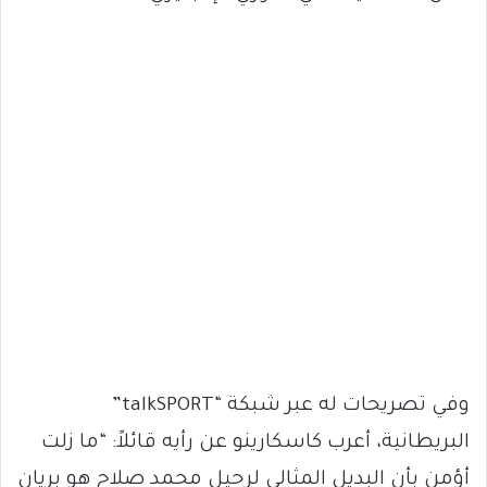
وفي تصريحات له عبر شبكة “talkSPORT”
البريطانية، أعرب كاسكارينو عن رأيه قائلاً: “ما زلت
أؤمن بأن البديل المثالي لرحيل محمد صلاح هو بريان