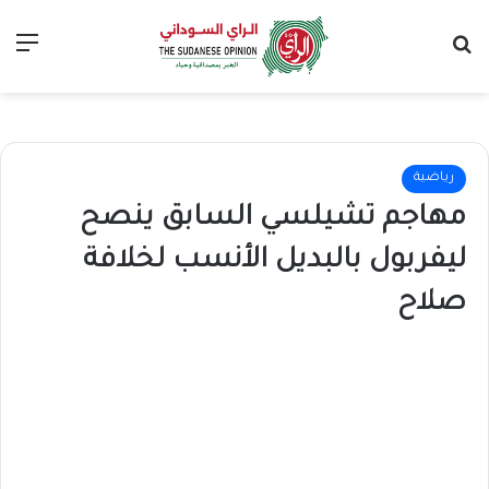
بحث عن
الق
رياضية
مهاجم تشيلسي السابق ينصح
ليفربول بالبديل الأنسب لخلافة
صلاح