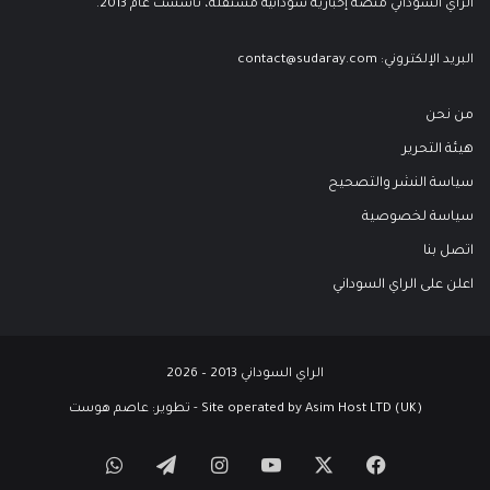
الراي السوداني منصة إخبارية سودانية مستقلة، تأسست عام 2013.
البريد الإلكتروني:
contact@sudaray.com
من نحن
هيئة التحرير
سياسة النشر والتصحيح
سياسة لخصوصية
اتصل بنا
اعلن على الراي السوداني
الراي السوداني 2013 – 2026
Site operated by Asim Host LTD (UK) - تطوير:
عاصم هوست
‫X
فيسبوك
‫YouTube
انستقرام
تيلقرام
واتساب