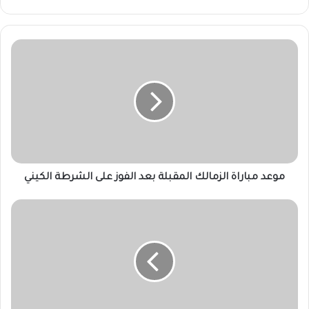
موعد
مباراة
الزمالك
المقبلة
بعد
الفوز
على
الشرطة
الكيني
موعد مباراة الزمالك المقبلة بعد الفوز على الشرطة الكيني
ترتيب
هدافي
الدوري
الانجليزي
بعد
ثنائية
هالاند
في