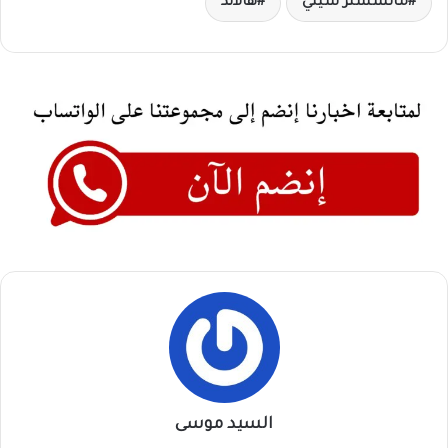
مانشستر سيتي
هالاند
السيد موسى