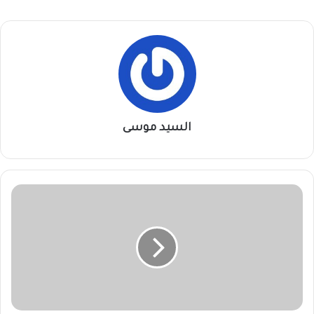
السيد موسى
إنتر
ميلان
يحاول
ضم
هدف
بايرن
ميونيخ