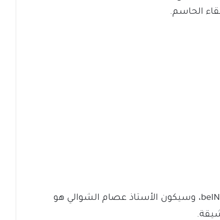
قاء الحاسم.
ستتم بث المباراة عبر قناة beIN sports HD 1، وسيكون الأستاذ عصام الشوالي هو
شيقة.