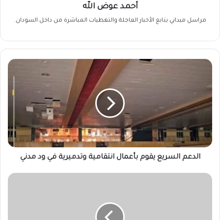
أحمد عوض الله
مراسل ميداني يتابع الأخبار العاجلة والتغطيات المباشرة من داخل السودان.
الدعم
السريع
يقوم
بأعمال
انتقامية
وتدميرية
في
ود
مدني
الدعم السريع يقوم بأعمال انتقامية وتدميرية في ود مدني
فخ
جنيف
وورطة
الدول
الراعية