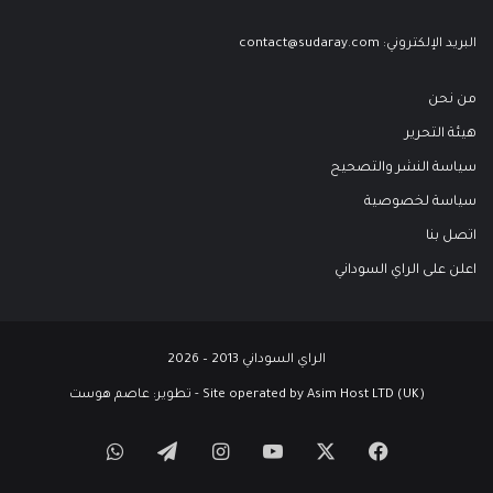
البريد الإلكتروني:
contact@sudaray.com
من نحن
هيئة التحرير
سياسة النشر والتصحيح
سياسة لخصوصية
اتصل بنا
اعلن على الراي السوداني
الراي السوداني 2013 – 2026
Site operated by Asim Host LTD (UK) - تطوير:
عاصم هوست
‫X
فيسبوك
‫YouTube
انستقرام
تيلقرام
واتساب