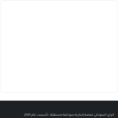
الراي السوداني منصة إخبارية سودانية مستقلة، تأسست عام 2013.