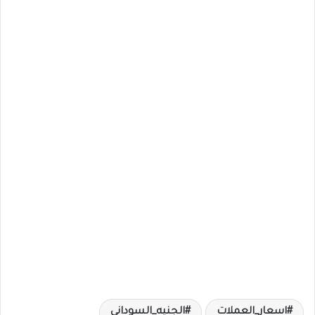
اسعار_العملات
الجنيه_السوداني