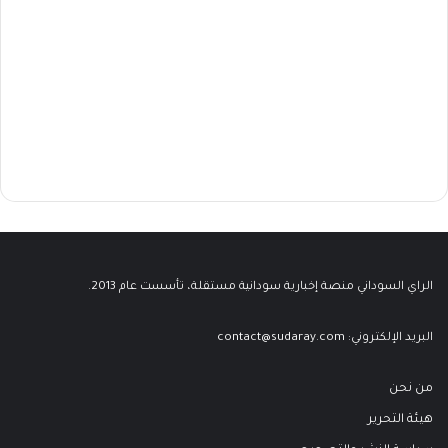
الراي السوداني منصة إخبارية سودانية مستقلة، تأسست عام 2013.
البريد الإلكتروني:
contact@sudaray.com
من نحن
هيئة التحرير