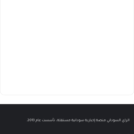
الراي السوداني منصة إخبارية سودانية مستقلة، تأسست عام 2013.