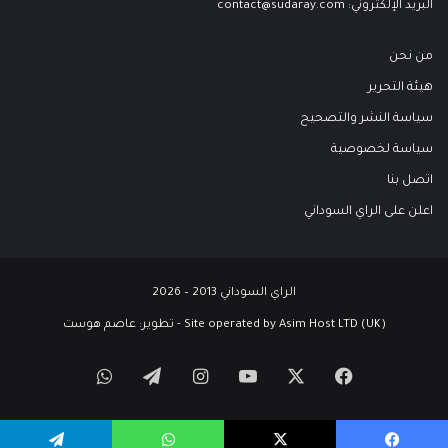
البريد الإلكتروني:
contact@sudaray.com
من نحن
هيئة التحرير
سياسة النشر والتصحيح
سياسة لخصوصية
اتصل بنا
اعلن على الراي السوداني
الراي السوداني 2013 – 2026
Site operated by Asim Host LTD (UK) - تطوير:
عاصم هوست
‫X
فيسبوك
‫YouTube
انستقرام
تيلقرام
واتساب