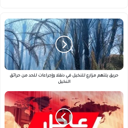
حريق
يلتهم
مزارع
للنخيل
في
دنقلا
وإجراءات
للحد
من
حرائق
حريق يلتهم مزارع للنخيل في دنقلا وإجراءات للحد من حرائق
النخيل
النخيل
البرهان
في
اجتماع
مغلق
مع
مدير