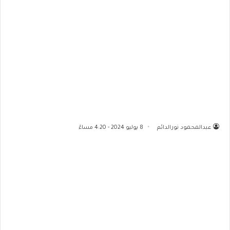
عبدالمحمود نورالدائم
8 يوليو 2024 - 4:20 مساءً