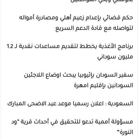
بكوستي ويحي المواطنين
حكم قضائي بإعدام زعيم أهلي ومصادرة أمواله
لتواصله مع قادة الدعم السريع
برنامج الأغذية يخطط لتقديم مساعدات نقدية لـ 1.2
مليون سوداني
سفير السودان بإثيوبيا يبحث اوضاع اللاجئين
السودانين بإقليم امهرة
السعودية : اعلان رسميا موعد عيد الاضحى المبارك
مسؤولة أممية تدعو للتحقيق في أحداث قرية “ود
النورة”