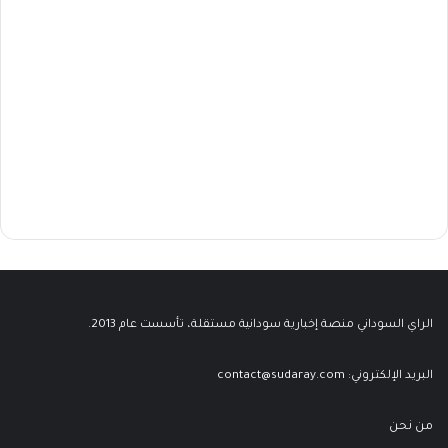
الراي السوداني منصة إخبارية سودانية مستقلة، تأسست عام 2013.
البريد الإلكتروني:
contact@sudaray.com
من نحن