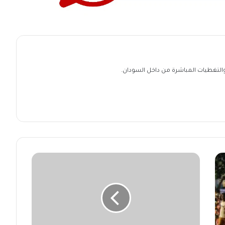
ة والتغطيات المباشرة من داخل السودان.
سلطان
دار
مساليت
يكشف
عن
إجهاض
مخطط