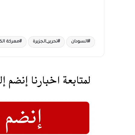
السودان
تحرير_الجزيرة
معركة الك